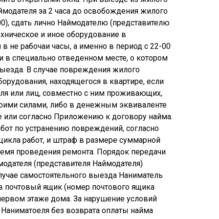
ймодателя за 2 часа до освобождения жилого
00), сдать лично Наймодателю (представителю
ехническое и иное оборудование в
 в не рабочаи часы, а именно в период с 22-00
и в специально отведенном месте, о котором
выезда.
В случае повреждения жилого
борудования, находящегося в квартире, если
ля или лиц, совместно с ним проживающих,
оими силами, либо в денежным эквиваленте
 или согласно Приложению к договору найма.
абот по устранению повреждений, согласно
икла работ, и штраф в размере суммарной
ремя проведения ремонта. Порядок передачи
одателя (представителя Наймодателя)
случае самостоятельного выезда Наниматель
в почтовый ящик (номер почтового ящика
первом этаже дома. За нарушение условий
Наниматоеля без возврата оплаты найма