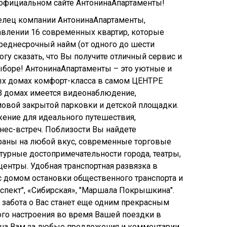
 официальном сайте АнтонинаАпартаменты!
делец компании АнтонинаАпартаменты,
авлении 16 современных квартир, которые
среднесрочный найм (от одного до шести
гу сказать, что Вы получите отличный сервис и
ыборе!
АнтонинаАпартаменты
– это уютные и
х домах комфорт-класса в самом ЦЕНТРЕ
. В домах имеется видеонаблюдение,
овой закрытой парковки и детской площадки.
ение для идеального путешествия,
нес-встреч. Поблизости Вы найдете
ораны на любой вкус, современные торговые
ьтурные достопримечательности города, театры,
ентры. Удобная транспортная развязка в
с домом остановки общественного транспорта и
спект", «Сибирская», "Маршала Покрышкина".
 забота о Вас станет еще одним прекрасным
го настроения во время Вашей поездки в
рна Вам за любые предложения и комментарии,