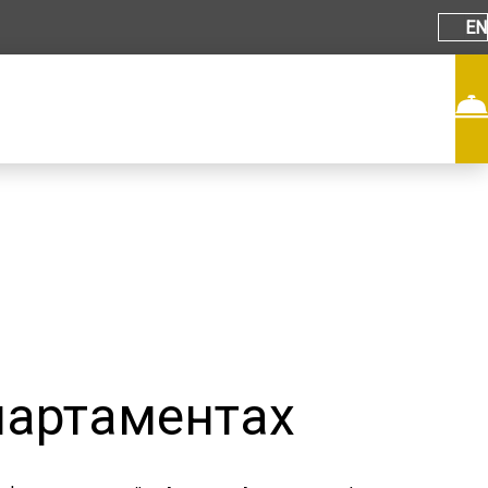
EN
партаментах