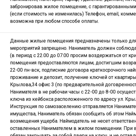
забронировав жилое помещение, с гарантированными 
(если стоимость не изменилась) Телефон, email, ком
возможна при любом способе оплаты.
Данные жилые помещения предназначены только для
мероприятий запрещено. Наниматель должен соблюда
(в период с 22.00 до 07.00 просим воздержаться от к
помещения предоставляются лицам, достигшим возраст
22-00 пн-вск, подписние договора краткосрочного на
проживание и депозит, получение ключей от квартиры
Крылова,34 офис 3 (по предварительной договренности
Нанимателя в не рабочаи часы с 22-00 до 8-00 осущес
ключа из кейбокса расположенного по адресу ул. Кры
Инструкция по самозаселению отправляется Нанимате
имущества, Наниматель обязан сообщить об этом Най
возмещения ущерба. Наймодатель не несет ответствен
оставленных Нанимателем в жилом помещении. При 
обязан закрывать за собой двери на ключ, и не оста