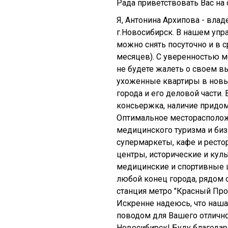
Рада приветствовать Вас на
Я, Антонина Архипова - вла
г.Новосибирск. В нашем упр
можно снять посуточно и в 
месяцев). С уверенностью мо
не будете жалеть о своем в
ухоженные квартиры в новы
города и его деловой части
консьержка, наличие придом
Оптимальное месторасполож
медицинского туризма и биз
супермаркеты, кафе и рест
центры, исторические и кул
медицинские и спортивные ц
любой конец города, рядом 
станция метро "Красный Про
Искренне надеюсь, что наша
поводом для Вашего отлично
Новосибирск! Буду благода