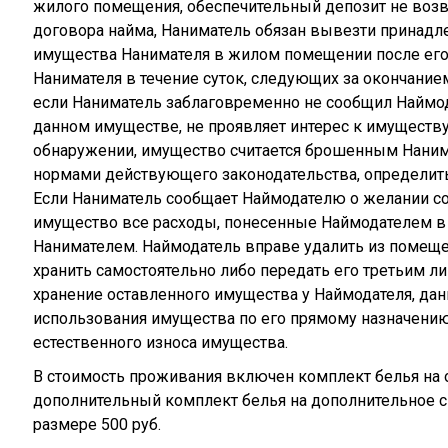
жилого помещения, обеспечительный депозит не возв
договора найма, Наниматель обязан вывезти принад
имущества Нанимателя в жилом помещении после его
Нанимателя в течение суток, следующих за окончанием
если Наниматель заблаговременно не сообщил Наймод
данном имуществе, не проявляет интерес к имуществу
обнаружении, имущество считается брошенным Наним
нормами действующего законодательства, определит
Если Наниматель сообщает Наймодателю о желании со
имущество все расходы, понесенные Наймодателем в
Нанимателем. Наймодатель вправе удалить из помещ
хранить самостоятельно либо передать его третьим ли
хранение оставленного имущества у Наймодателя, да
использования имущества по его прямому назначени
естественного износа имущества.
В стоимость проживания включен комплект белья на о
дополнительный комплект белья на дополнительное с
размере 500 руб.