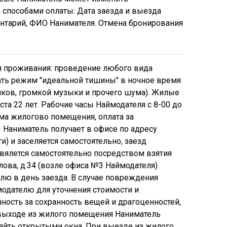
способами оплаты: Дата заезда и выезда
ментарий, ФИО Нанимателя. Отмена бронирования
 проживания: проведение любого вида
ть режим "идеальной тишины" в ночное время
риков, громкой музыки и прочего шума). Жилые
а 22 лет. Рабочие часы Наймодателя с 8-00 до
йма жилогово помещения, оплата за
 Наниматель получает в офисе по адресу
) и заселяется самостоятельно, заезд
твялется самостоятельно посредством взятия
лова, д.34 (возле офиса №3
Наймодателя)
.
лю в день заезда. В случае повреждения
модателю для уточнения стоимости и
ность за сохранность вещей и драгоценностей,
выходе из жилого помещения Наниматель
вляйть открытыми окна. При выезде из жилого